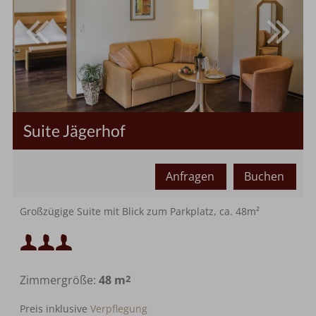
Suite Jägerhof
Anfragen
Buchen
Mindestbelegung:
2
Großzügige Suite mit Blick zum Parkplatz, ca. 48m²
Mindestbelegung:
Maximalbelegung:
oder
Zimmergröße:
48 m
2
Maximalbelegung:
oder
Preis inklusive
Verpflegung