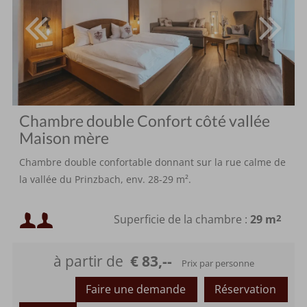
Chambre double Confort côté vallée
Maison mère
Chambre double confortable donnant sur la rue calme de
la vallée du Prinzbach, env. 28-29 m².
Occupation minimale :
Superficie de la chambre :
29 m
2
Occupation maximale :
à partir de
€ 83,--
Prix par personne
ou
Faire une demande
Réservation