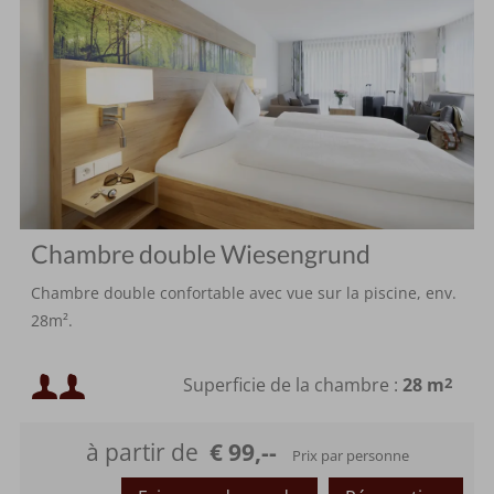
Chambre double Wiesengrund
Chambre double confortable avec vue sur la piscine, env.
28m².
Occupation minimale :
Superficie de la chambre :
28 m
2
ou
Occupation maximale :
à partir de
€ 99,--
Prix par personne