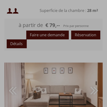
Occupation minimale :
Superficie de la chambre :
28 m
2
Occupation maximale :
à partir de
€ 79,--
Prix par personne
Faire une demande
Réservation
Détails