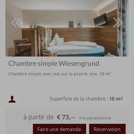
Chambre simple Wiesengrund
Chambre simple avec vue sur la prairie, env. 18 m².
Occupation minimale :
Superficie de la chambre :
18 m
2
Occupation maximale :
à partir de
€ 73,--
Prix par personne
Faire une demande
Réservation