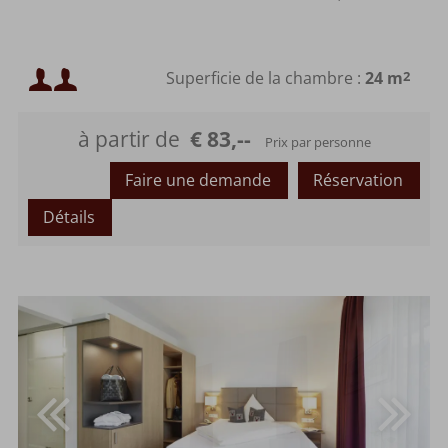
Occupation minimale :
Superficie de la chambre :
24 m
2
Occupation maximale :
à partir de
€ 83,--
Prix par personne
Faire une demande
Réservation
Détails