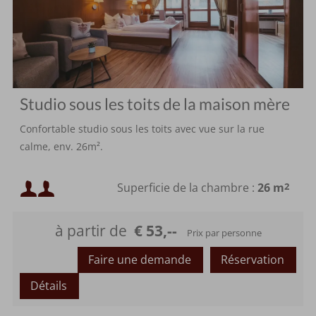
Studio sous les toits de la maison mère
Confortable studio sous les toits avec vue sur la rue
calme, env. 26m².
Occupation minimale :
Superficie de la chambre :
26 m
2
Occupation maximale :
à partir de
€ 53,--
Prix par personne
Faire une demande
Réservation
Détails