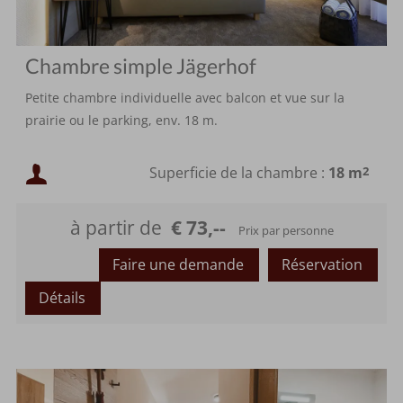
Chambre simple Jägerhof
Petite chambre individuelle avec balcon et vue sur la
prairie ou le parking, env. 18 m.
Occupation minimale :
Superficie de la chambre :
18 m
2
Occupation maximale :
à partir de
€ 73,--
Prix par personne
Faire une demande
Réservation
Détails