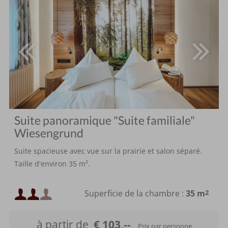
Suite panoramique "Suite familiale"
Wiesengrund
Suite spacieuse avec vue sur la prairie et salon séparé.
Taille d'environ 35 m².
Occupation minimale :
Superficie de la chambre :
35 m
2
Occupation maximale :
à partir de
€ 103,--
Prix par personne