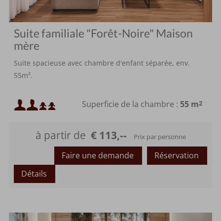
Suite familiale "Forêt-Noire" Maison
mère
Suite spacieuse avec chambre d'enfant séparée, env.
55m².
Occupation minimale :
Superficie de la chambre :
55 m
2
ou
Occupation maximale :
à partir de
€ 113,--
Prix par personne
ou
Faire une demande
Réservation
Détails