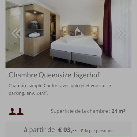
Chambre Queensize Jägerhof
Chambre simple Confort avec balcon et vue sur le
parking, env. 24m².
Occupation minimale :
Superficie de la chambre :
24 m
2
Occupation maximale :
à partir de
€ 93,--
Prix par personne