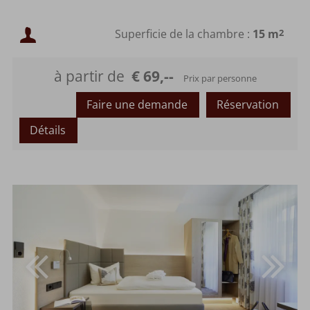
Occupation minimale :
Superficie de la chambre :
15 m
2
Occupation maximale :
à partir de
€ 69,--
Prix par personne
Faire une demande
Réservation
Détails