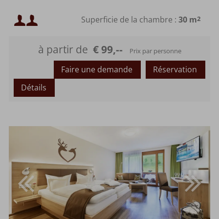
Occupation minimale :
Superficie de la chambre :
30 m
2
Occupation maximale :
à partir de
€ 99,--
Prix par personne
Faire une demande
Réservation
Détails