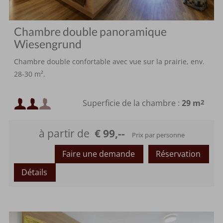
Chambre double panoramique
Wiesengrund
Chambre double confortable avec vue sur la prairie, env.
28-30 m².
Occupation minimale :
Superficie de la chambre :
29 m
2
Occupation maximale :
à partir de
€ 99,--
Prix par personne
ou
Faire une demande
Réservation
Détails