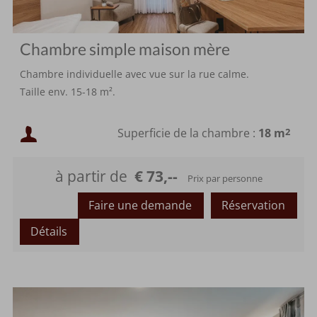
Chambre simple maison mère
Chambre individuelle avec vue sur la rue calme.
Taille env. 15-18 m².
Occupation minimale :
Superficie de la chambre :
18 m
2
Occupation maximale :
à partir de
€ 73,--
Prix par personne
Faire une demande
Réservation
Détails