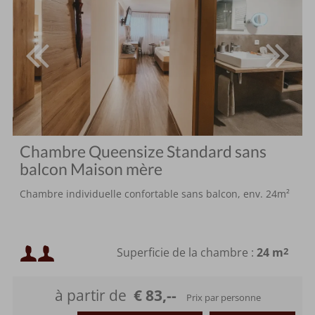
Chambre Queensize Standard sans
balcon Maison mère
Chambre individuelle confortable sans balcon, env. 24m²
Occupation minimale :
Superficie de la chambre :
24 m
2
Occupation maximale :
à partir de
€ 83,--
Prix par personne