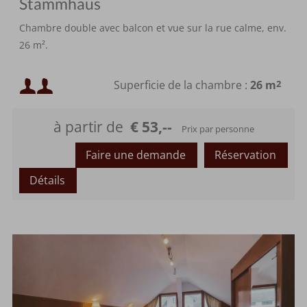
Stammhaus
Chambre double avec balcon et vue sur la rue calme, env.
26 m².
Occupation minimale :
Superficie de la chambre :
26 m
2
Occupation maximale :
à partir de
€ 53,--
Prix par personne
Faire une demande
Réservation
Détails