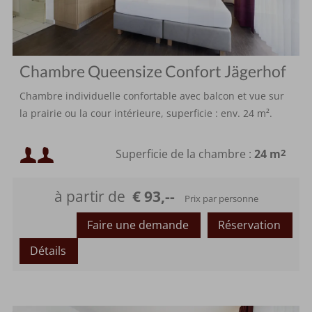
Chambre Queensize Confort Jägerhof
Chambre individuelle confortable avec balcon et vue sur
la prairie ou la cour intérieure, superficie : env. 24 m².
Occupation minimale :
Superficie de la chambre :
24 m
2
Occupation maximale :
à partir de
€ 93,--
Prix par personne
Faire une demande
Réservation
Détails