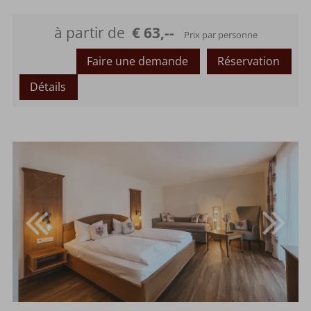
ou
Occupation maximale :
à partir de
€ 63,--
Prix par personne
Faire une demande
Réservation
Détails