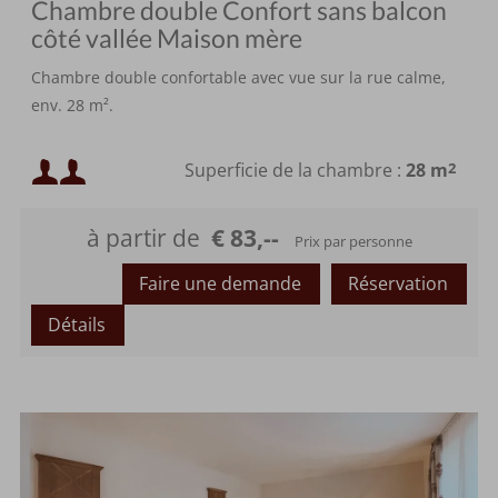
Chambre double Confort sans balcon
côté vallée Maison mère
Chambre double confortable avec vue sur la rue calme,
env. 28 m².
Occupation minimale :
Superficie de la chambre :
28 m
2
Occupation maximale :
à partir de
€ 83,--
Prix par personne
ou
Faire une demande
Réservation
Détails