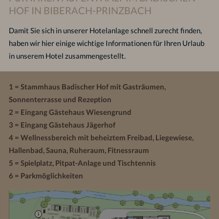
HOF IN BIBERACH-PRINZBACH
Damit Sie sich in unserer Hotelanlage schnell zurecht finden,
haben wir hier einige wichtige Informationen für Ihren Urlaub
in unserem Hotel zusammengestellt.
1 = Stammhaus Badischer Hof mit Gasträumen,
Sonnenterrasse und Rezeption
2 = Eingang Gästehaus Wiesengrund
3 = Eingang Gästehaus Jägerhof
4 = Wellnessbereich mit beheiztem Freibad, Liegewiese,
Hallenbad, Sauna, Ruheraum, Fitnessraum
5 = Spielplatz, Pitpat-Anlage und Tischtennis
6 = Parkmöglichkeiten