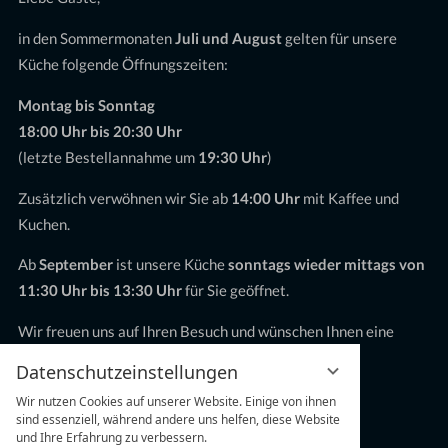
in den Sommermonaten
Juli und August
gelten für unsere
Küche folgende Öffnungszeiten:
Montag bis Sonntag
18:00 Uhr bis 20:30 Uhr
(letzte Bestellannahme um
19:30 Uhr
)
Zusätzlich verwöhnen wir Sie ab
14:00 Uhr
mit Kaffee und
Kuchen.
Ab
September
ist unsere Küche
sonntags wieder mittags von
11:30 Uhr bis 13:30 Uhr
für Sie geöffnet.
Wir freuen uns auf Ihren Besuch und wünschen Ihnen eine
schöne Sommerzeit!
Datenschutzeinstellungen
Gruppen & Feiern ab 20 Personen
Wir nutzen Cookies auf unserer Website. Einige von ihnen
sind essenziell, während andere uns helfen, diese Website
sind jederzeit nach vorheriger Anfrage möglich.
und Ihre Erfahrung zu verbessern.