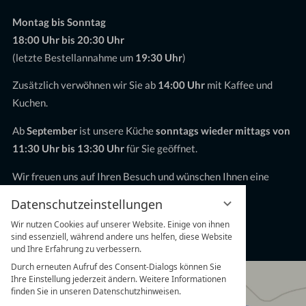
Montag bis Sonntag
18:00 Uhr bis 20:30 Uhr
(letzte Bestellannahme um
19:30 Uhr
)
Zusätzlich verwöhnen wir Sie ab
14:00 Uhr
mit Kaffee und
Kuchen.
Ab
September
ist unsere Küche
sonntags wieder mittags von
11:30 Uhr bis 13:30 Uhr
für Sie geöffnet.
Wir freuen uns auf Ihren Besuch und wünschen Ihnen eine
schöne Sommerzeit!
Datenschutzeinstellungen
Gruppen & Feiern ab 20 Personen
Wir nutzen Cookies auf unserer Website. Einige von ihnen
sind essenziell, während andere uns helfen, diese Website
sind jederzeit nach vorheriger Anfrage möglich.
und Ihre Erfahrung zu verbessern.
Durch erneuten Aufruf des Consent-Dialogs können Sie
Ihre Einstellung jederzeit ändern. Weitere Informationen
finden Sie in unseren Datenschutzhinweisen.