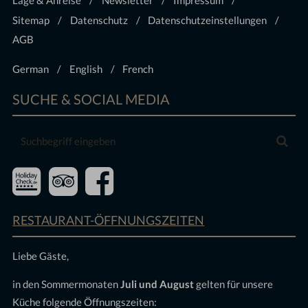
Lage & Anreise
Newsletter
Impressum
Sitemap
Datenschutz
Datenschutzeinstellungen
AGB
German
English
French
SUCHE & SOCIAL MEDIA
Suchbegriff
Suc
eingeben
RESTAURANT-ÖFFNUNGSZEITEN
Liebe Gäste,
in den Sommermonaten
Juli und August
gelten für unsere
Küche folgende Öffnungszeiten: