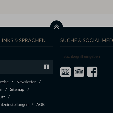
LINKS & SPRACHEN
SUCHE & SOCIAL MED
Suchbegriff
eingeben
reise
Newsletter
m
Sitemap
utz
tzeinstellungen
AGB