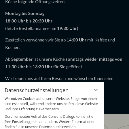
Küche folgende Öffnungszeiten:
Montag bis Sonntag
18:00 Uhr bis 20:30 Uhr
(letzte Bestellannahme um
19:30 Uhr
)
Zusätzlich verwöhnen wir Sie ab
14:00 Uhr
mit Kaffee und
Kuchen.
Ab
September
ist unsere Küche
sonntags wieder mittags von
11:30 Uhr bis 13:30 Uhr
für Sie geöffnet.
Wir freuen uns auf Ihren Besuch und wünschen Ihnen eine
schöne Sommerzeit!
Datenschutzeinstellungen
Gruppen & Feiern ab 20 Personen
Wir nutzen Cookies auf unserer Website. Einige von ihnen
sind essenziell, während andere uns helfen, diese Website
sind jederzeit nach vorheriger Anfrage möglich.
und Ihre Erfahrung zu verbessern.
Durch erneuten Aufruf des Consent-Dialogs können Sie
Ihre Einstellung jederzeit ändern. Weitere Informationen
finden Sie in unseren Datenschutzhinweisen.