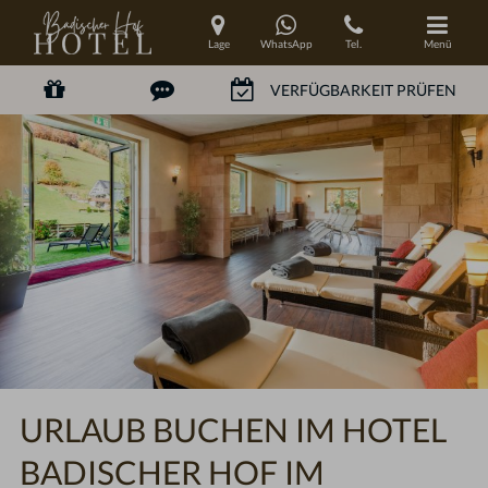
Lage
WhatsApp
Tel.
Menü
Codes einlösen
Hier können Sie Ihre Aktionscodes
oder Gutscheine einlösen.
Aktuell akzeptieren wir folgende
Codes:
Bonuscode
Gutscheine
URLAUB BUCHEN IM HOTEL
BADISCHER HOF IM