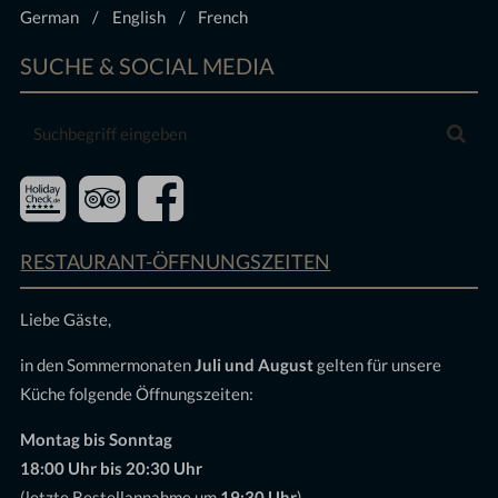
German
English
French
SUCHE & SOCIAL MEDIA
Suchbegriff
Suc
eingeben
RESTAURANT-ÖFFNUNGSZEITEN
Liebe Gäste,
in den Sommermonaten
Juli und August
gelten für unsere
Küche folgende Öffnungszeiten:
Montag bis Sonntag
18:00 Uhr bis 20:30 Uhr
(letzte Bestellannahme um
19:30 Uhr
)