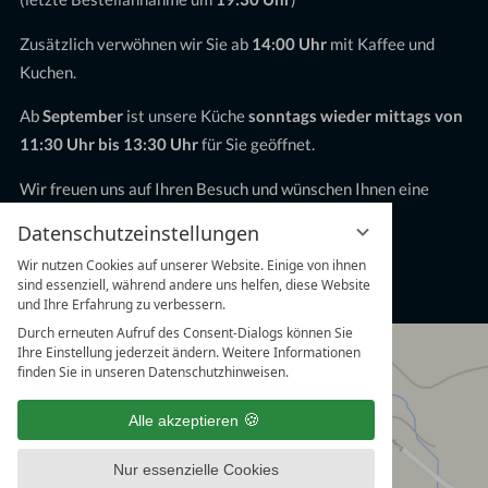
Zusätzlich verwöhnen wir Sie ab
14:00 Uhr
mit Kaffee und
Kuchen.
Ab
September
ist unsere Küche
sonntags wieder mittags von
11:30 Uhr bis 13:30 Uhr
für Sie geöffnet.
Wir freuen uns auf Ihren Besuch und wünschen Ihnen eine
schöne Sommerzeit!
Datenschutzeinstellungen
Gruppen & Feiern ab 20 Personen
Wir nutzen Cookies auf unserer Website. Einige von ihnen
sind essenziell, während andere uns helfen, diese Website
sind jederzeit nach vorheriger Anfrage möglich.
und Ihre Erfahrung zu verbessern.
Durch erneuten Aufruf des Consent-Dialogs können Sie
Ihre Einstellung jederzeit ändern. Weitere Informationen
finden Sie in unseren Datenschutzhinweisen.
Alle akzeptieren
Nur essenzielle Cookies