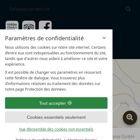
Saisissez
Cher
un
mot
clé
Paramètres de confidentialité
Nous utilisons des cookies sur notre site internet. Certains
d’entre eux sont indispensables au fonctionnement du site,
tandis que d'autres nous aident à améliorer ce site et votre
expérience.
Il est possible de changer vos paramètres en réouvrant
cette fenêtre de dialogue. Vous trouverez plus
d’informations relatives au traitement des données sur
notre page Protection des données.
Tout accepter
Cookies essentiels seulement
Vue d’ensemble des cookies non essentiels
vioma GmbH